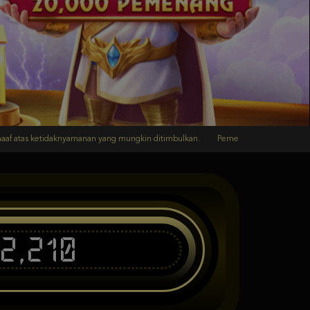
ketidaknyamanan yang mungkin ditimbulkan.
Pemeliharaan Terjadwal: MarbleX pa
42,210