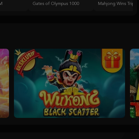
M
Gates of Olympus 1000
Mahjong Wins Triple