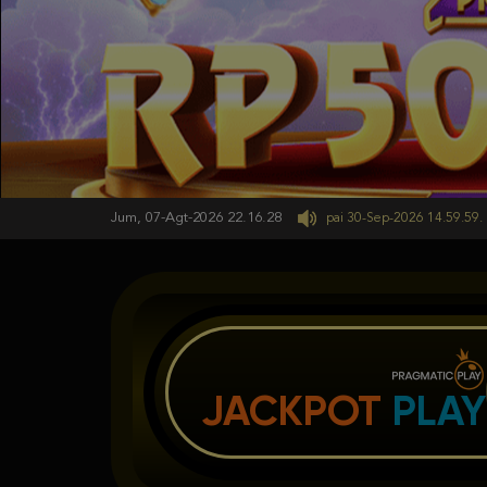
Jum, 07-Agt-2026 22.16.28
al Sports pada 30-Jun-2026 dari 14.59.59 sampai 30-Sep-2026 14.59.59. Selama wak
JACKPOT
PLAY