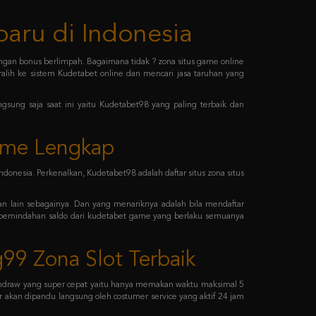
aru di Indonesia
gan bonus berlimpah. Bagaimana tidak ? zona situs game online
alih ke sistem Kudetabet online dan mencari jasa taruhan yang
gsung saja saat ini yaitu Kudetabet98 yang paling terbaik dan
Game Lengkap
donesia. Perkenalkan, Kudetabet98 adalah daftar situs zona situs
dan lain sebagainya. Dan yang menariknya adalah bila mendaftar
uk pemindahan saldo dari kudetabet game yang berlaku semuanya
99 Zona Slot Terbaik
withdraw yang super cepat yaitu hanya memakan waktu maksimal 5
akan dipandu langsung oleh costumer service yang aktif 24 jam