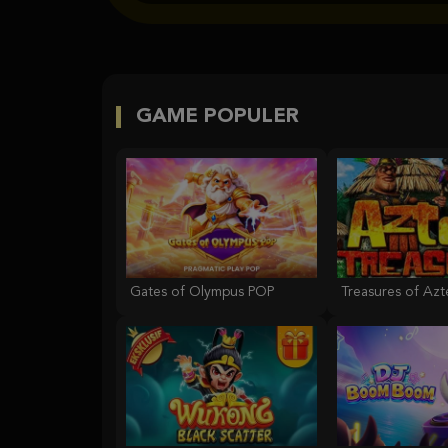
GAME POPULER
Gates of Olympus POP
Treasures of Azt