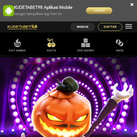
×
KUDETABET98 Aplikasi Mobile
UNDUH
Jangan tampilkan lagi hari ini
MASUK
DAFTAR
HOT GAMES
SLOTS
LIVE CASINO
RACE
;;