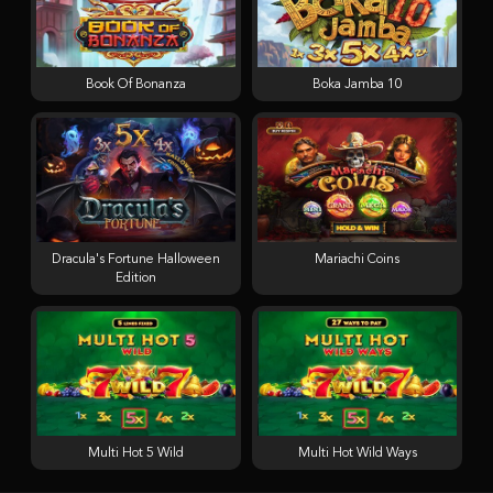
Book Of Bonanza
Boka Jamba 10
Dracula's Fortune Halloween
Mariachi Coins
Edition
Multi Hot 5 Wild
Multi Hot Wild Ways