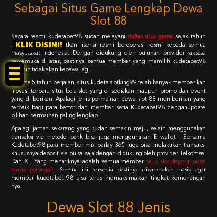
Sebagai Situs Game Lengkap Dewa
Slot 88
Secara resmi, kudetabet98 sudah melayani
daftar situs game
sejak tahun
KLIK DISINI!
2017 dan mendapatkan lisensi resmi beroperasi resmi kepada semua
masyarakat indonesia. Dengan didukung oleh puluhan provider raksasa
terkemuka di atas, pastinya semua member yang memilih kudetabet98
dijamin tidak akan kecewa lagi.
Selama 5 tahun berjalan, situs kudeta slotking99 telah banyak memberikan
inovasi terbaru situs bola slot yang di sediakan maupun promo dan event
yang di berikan. Apalagi jenis permainan dewa slot 88 memberikan yang
terbaik bagi para bettor dan member setia Kudetabet98 denganupdate
pilihan permainan paling lengkap.
Apalagi jaman sekarang yang sudah semakin maju, selain menggunakan
transaksi via metode bank bisa juga menggunakan E wallet . Bersama
Kudetabet98 para member mix parlay 365 juga bisa melakukan transaksi
khususnya deposit via pulsa saja dengan didukung oleh provider Telkomsel
Dan XL. Yang menariknya adalah semua member
situs slot deposit pulsa
tanpa potongan
.
Semua ini tersedia pastinya dikarenakan basis agar
member kudetabet 98 bisa terus memaksimalkan tingkat kemenangan
nya.
Dewa Slot 88 Jenis