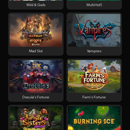
Wild & Gods
MultiHot5
Mad Slot
Vampires
Dracula's Fortune
Farm's Fortune