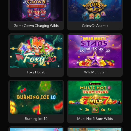
Gems Crown Charging Wilds
Coins Of Atlantis
Foxy Hot 20
WildMultiStar
Burning Ice 10
Multi Hot 5 Burn Wilds