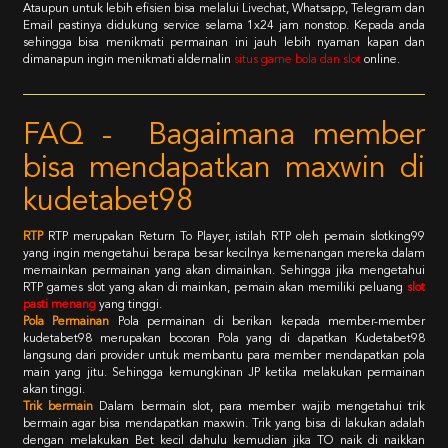
Ataupun untuk lebih efisien bisa melalui Livechat, Whatsapp, Telegram dan
Email pastinya didukung service selama 1x24 jam nonstop. Kepada anda
sehingga bisa menikmati permainan ini jauh lebih nyaman kapan dan
dimanapun ingin menikmati aldernalin
situs game bola dan slot
online.
FAQ - Bagaimana member
bisa mendapatkan maxwin di
kudetabet98
RTP
RTP merupakan Return To Player, istilah RTP oleh pemain slotking99
yang ingin mengetahui berapa besar kecilnya kemenangan mereka dalam
memainkan permainan yang akan dimainkan. Sehingga jika mengetahui
RTP games slot yang akan di mainkan, pemain akan memiliki peluang
slot
pasti menang
yang tinggi.
Pola Permainan
Pola permainan di berikan kepada member-member
kudetabet98 merupakan bocoran Pola yang di dapatkan Kudetabet98
langsung dari provider untuk membantu para member mendapatkan pola
main yang jitu. Sehingga kemungkinan JP ketika melakukan permainan
akan tinggi.
Trik bermain
Dalam bermain slot, para member wajib mengetahui trik
bermain agar bisa mendapatkan maxwin. Trik yang bisa di lakukan adalah
dengan melakukan Bet kecil dahulu kemudian jika TO naik di naikkan