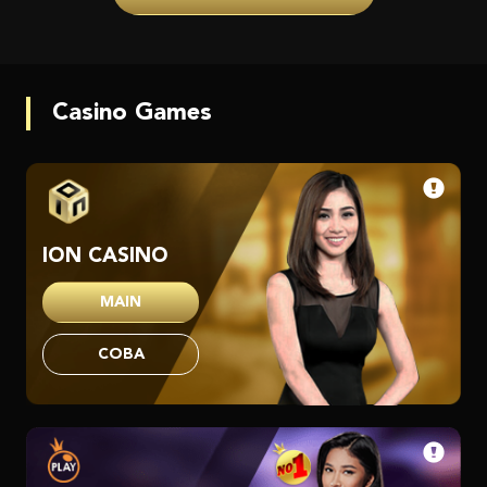
Casino Games
ION CASINO
MAIN
COBA