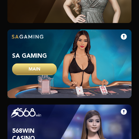
SA GAMING
MAIN
568WIN
CASINO