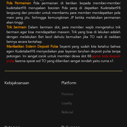
Pola Permainan
Pola permainan di berikan kepada member-member
kudetabet98 merupakan bocoran Pola yang di dapatkan Kudetabet98
langsung dari provider untuk membantu para member mendapatkan pola
main yang jitu. Sehingga kemungkinan JP ketika melakukan permainan
akan tinggi.
Trik bermain
Dalam bermain slot, para member wajib mengetahui trik
bermain agar bisa mendapatkan maxwin. Trik yang bisa di lakukan adalah
dengan melakukan Bet kecil dahulu kemudian jika TO naik di naikkan
betnya secara bertahap.
Manfaatkan Sistem Deposit Pulsa
Seperti yang sudah kita ketahui bahwa
agen Kudetabet98 menyediakan jasa layanan taruhan deposit pulsa tanpa
potongan. Ini sangat cocok untuk member dewa slot 88
game bola deposit
pulsa
karena syarat wd TO yang diberikan sangat rendah yaitu cuma x1.
Kebijaksanaan
Platform
Promosi
Loyalty
Referral