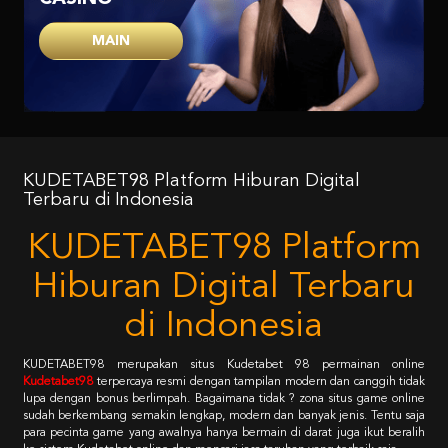
MAIN
KUDETABET98 Platform Hiburan Digital
Terbaru di Indonesia
KUDETABET98 Platform
Hiburan Digital Terbaru
di Indonesia
KUDETABET98 merupakan situs Kudetabet 98 permainan online
Kudetabet98
terpercaya resmi dengan tampilan modern dan canggih tidak
lupa dengan bonus berlimpah. Bagaimana tidak ? zona situs game online
sudah berkembang semakin lengkap, modern dan banyak jenis. Tentu saja
para pecinta game yang awalnya hanya bermain di darat juga ikut beralih