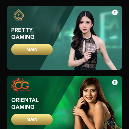
PRETTY
GAMING
MAIN
ORIENTAL
GAMING
MAIN