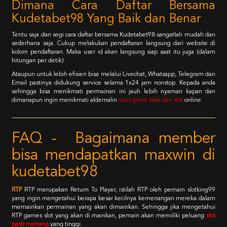
Dimana Cara Daftar Bersama
Kudetabet98 Yang Baik dan Benar
Tentu saja dari segi cara daftar bersama Kudetabet98 sangatlah mudah dan
sederhana saja. Cukup melakukan pendaftaran langsung dari website di
kolom pendaftaran. Maka user id akan langsung siap saat itu juga (dalam
hitungan per detik).
Ataupun untuk lebih efisien bisa melalui Livechat, Whatsapp, Telegram dan
Email pastinya didukung service selama 1x24 jam nonstop. Kepada anda
sehingga bisa menikmati permainan ini jauh lebih nyaman kapan dan
dimanapun ingin menikmati aldernalin
situs game bola dan slot
online.
FAQ - Bagaimana member
bisa mendapatkan maxwin di
kudetabet98
RTP
RTP merupakan Return To Player, istilah RTP oleh pemain slotking99
yang ingin mengetahui berapa besar kecilnya kemenangan mereka dalam
memainkan permainan yang akan dimainkan. Sehingga jika mengetahui
RTP games slot yang akan di mainkan, pemain akan memiliki peluang
slot
pasti menang
yang tinggi.