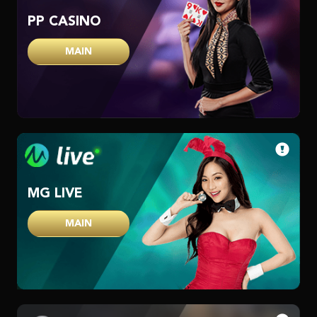
PP CASINO
MAIN
MG LIVE
MAIN