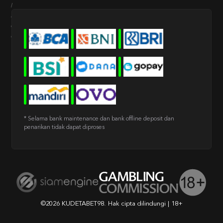
* Selama bank maintenance dan bank offline deposit dan
penarikan tidak dapat diproses
©2026 KUDETABET98. Hak cipta dilindungi | 18+