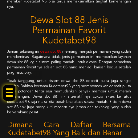
member kudetabet 98 bisa terus memaksimalkan tingkat kemenangan
nya.
Dewa Slot 88 Jenis
Permainan Favorit
Kudetabet98
Jaman sekarang ini
dewa slot 88
memang menjadi permainan yang sudah
mendominasi. Bagaimana tidak, jenis permainan ini memberikan layanan
dewa slot 88 login sistem paling mudah untuk dicoba. Dengan primadona
permainan favoritnya adalah slot 88 yang menjadi barisan kedua setelah
pragmatic play.
KLIK DISINI!
Tidak tanggung, untuk sistem dewa slot 88 deposit pulsa juga sangat
mudah. Bahkan bersama Kudetabet98 yang mempromosikan deposit pulsa
tanpa potongan tentu saja memudahkan banyak member untuk meraih
kemenangan. Dewa slot 88 link alternatif nya cukup akses ke situs
kudetabet 98 saja maka kita sudah bisa akses secara mudah. Sistem dewa
slot 88 apk juga mengikuti modern nya jaman dan teknologi yang sudah
berkembang pesat
Dimana Cara Daftar Bersama
Kudetabet98 Yang Baik dan Benar