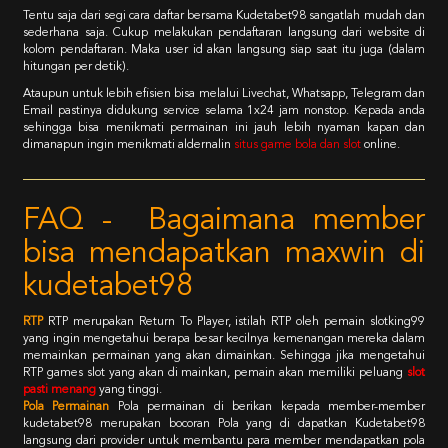
Tentu saja dari segi cara daftar bersama Kudetabet98 sangatlah mudah dan
sederhana saja. Cukup melakukan pendaftaran langsung dari website di
kolom pendaftaran. Maka user id akan langsung siap saat itu juga (dalam
hitungan per detik).
Ataupun untuk lebih efisien bisa melalui Livechat, Whatsapp, Telegram dan
Email pastinya didukung service selama 1x24 jam nonstop. Kepada anda
sehingga bisa menikmati permainan ini jauh lebih nyaman kapan dan
dimanapun ingin menikmati aldernalin
situs game bola dan slot
online.
FAQ - Bagaimana member
bisa mendapatkan maxwin di
kudetabet98
RTP
RTP merupakan Return To Player, istilah RTP oleh pemain slotking99
yang ingin mengetahui berapa besar kecilnya kemenangan mereka dalam
memainkan permainan yang akan dimainkan. Sehingga jika mengetahui
RTP games slot yang akan di mainkan, pemain akan memiliki peluang
slot
pasti menang
yang tinggi.
Pola Permainan
Pola permainan di berikan kepada member-member
kudetabet98 merupakan bocoran Pola yang di dapatkan Kudetabet98
langsung dari provider untuk membantu para member mendapatkan pola