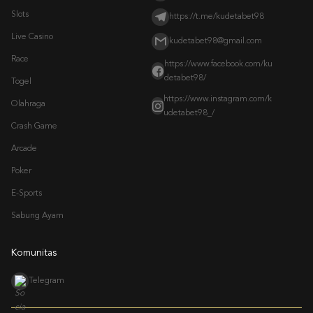
Slots
https://t.me/kudetabet98
Live Casino
kudetabet98@gmail.com
Race
https://www.facebook.com/ku
detabet98/
Togel
https://www.instagram.com/k
Olahraga
udetabet98_/
Crash Game
Arcade
Poker
E-Sports
Sabung Ayam
Komunitas
Telegram