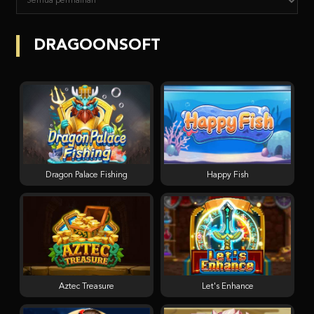
DRAGOONSOFT
Dragon Palace Fishing
Happy Fish
Aztec Treasure
Let's Enhance