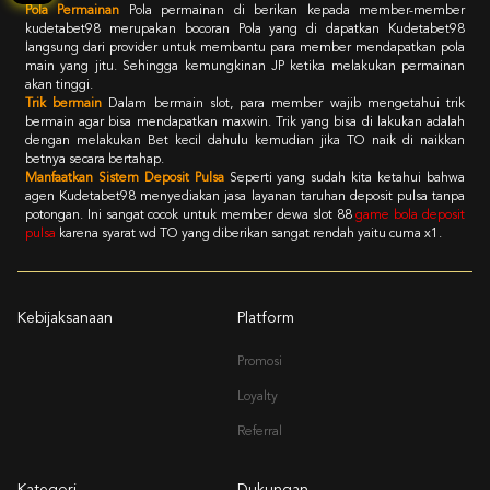
Pola Permainan
Pola permainan di berikan kepada member-member
kudetabet98 merupakan bocoran Pola yang di dapatkan Kudetabet98
langsung dari provider untuk membantu para member mendapatkan pola
main yang jitu. Sehingga kemungkinan JP ketika melakukan permainan
akan tinggi.
Trik bermain
Dalam bermain slot, para member wajib mengetahui trik
bermain agar bisa mendapatkan maxwin. Trik yang bisa di lakukan adalah
dengan melakukan Bet kecil dahulu kemudian jika TO naik di naikkan
betnya secara bertahap.
Manfaatkan Sistem Deposit Pulsa
Seperti yang sudah kita ketahui bahwa
agen Kudetabet98 menyediakan jasa layanan taruhan deposit pulsa tanpa
potongan. Ini sangat cocok untuk member dewa slot 88
game bola deposit
pulsa
karena syarat wd TO yang diberikan sangat rendah yaitu cuma x1.
Kebijaksanaan
Platform
Promosi
Loyalty
Referral
Kategori
Dukungan