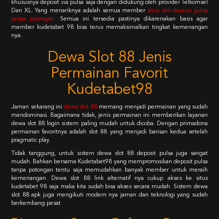
khususnya deposit via pulsa saja dengan didukung oleh provider Telkomsel
Dan XL. Yang menariknya adalah semua member
situs slot deposit pulsa
tanpa potongan
.
Semua ini tersedia pastinya dikarenakan basis agar
member kudetabet 98 bisa terus memaksimalkan tingkat kemenangan
nya.
Dewa Slot 88 Jenis
Permainan Favorit
Kudetabet98
Jaman sekarang ini
dewa slot 88
memang menjadi permainan yang sudah
mendominasi. Bagaimana tidak, jenis permainan ini memberikan layanan
dewa slot 88 login sistem paling mudah untuk dicoba. Dengan primadona
permainan favoritnya adalah slot 88 yang menjadi barisan kedua setelah
pragmatic play.
Tidak tanggung, untuk sistem dewa slot 88 deposit pulsa juga sangat
mudah. Bahkan bersama Kudetabet98 yang mempromosikan deposit pulsa
tanpa potongan tentu saja memudahkan banyak member untuk meraih
kemenangan. Dewa slot 88 link alternatif nya cukup akses ke situs
kudetabet 98 saja maka kita sudah bisa akses secara mudah. Sistem dewa
slot 88 apk juga mengikuti modern nya jaman dan teknologi yang sudah
berkembang pesat