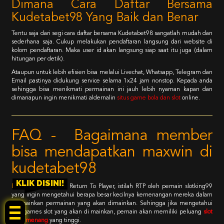
Dimana Cara Daftar Bersama
Kudetabet98 Yang Baik dan Benar
Tentu saja dari segi cara daftar bersama Kudetabet98 sangatlah mudah dan
sederhana saja. Cukup melakukan pendaftaran langsung dari website di
kolom pendaftaran. Maka user id akan langsung siap saat itu juga (dalam
hitungan per detik).
Ataupun untuk lebih efisien bisa melalui Livechat, Whatsapp, Telegram dan
Email pastinya didukung service selama 1x24 jam nonstop. Kepada anda
sehingga bisa menikmati permainan ini jauh lebih nyaman kapan dan
dimanapun ingin menikmati aldernalin
situs game bola dan slot
online.
FAQ - Bagaimana member
bisa mendapatkan maxwin di
kudetabet98
KLIK DISINI!
RTP
RTP merupakan Return To Player, istilah RTP oleh pemain slotking99
yang ingin mengetahui berapa besar kecilnya kemenangan mereka dalam
memainkan permainan yang akan dimainkan. Sehingga jika mengetahui
RTP games slot yang akan di mainkan, pemain akan memiliki peluang
slot
pasti menang
yang tinggi.