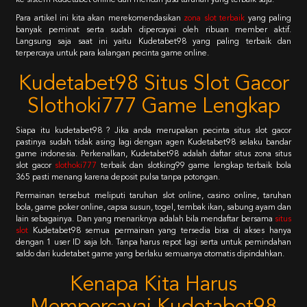
Para artikel ini kita akan merekomendasikan
zona slot terbaik
yang paling
banyak peminat serta sudah dipercayai oleh ribuan member aktif.
Langsung saja saat ini yaitu Kudetabet98 yang paling terbaik dan
terpercaya untuk para kalangan pecinta game online.
Kudetabet98 Situs Slot Gacor
Slothoki777 Game Lengkap
Siapa itu kudetabet98 ? Jika anda merupakan pecinta situs slot gacor
pastinya sudah tidak asing lagi dengan agen Kudetabet98 selaku bandar
game indonesia. Perkenalkan, Kudetabet98 adalah daftar situs zona situs
slot gacor
slothoki777
terbaik dan slotking99 game lengkap terbaik bola
365 pasti menang karena deposit pulsa tanpa potongan.
Permainan tersebut meliputi taruhan slot online, casino online, taruhan
bola, game poker online, capsa susun, togel, tembak ikan, sabung ayam dan
lain sebagainya. Dan yang menariknya adalah bila mendaftar bersama
situs
slot
Kudetabet98 semua permainan yang tersedia bisa di akses hanya
dengan 1 user ID saja loh. Tanpa harus repot lagi serta untuk pemindahan
saldo dari kudetabet game yang berlaku semuanya otomatis dipindahkan.
Kenapa Kita Harus