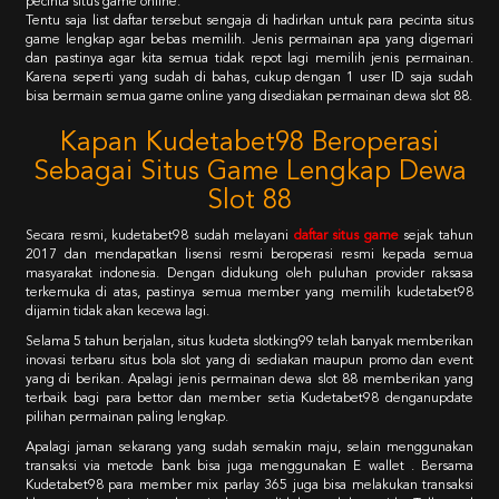
pecinta situs game online.
Tentu saja list daftar tersebut sengaja di hadirkan untuk para pecinta situs
game lengkap agar bebas memilih. Jenis permainan apa yang digemari
dan pastinya agar kita semua tidak repot lagi memilih jenis permainan.
Karena seperti yang sudah di bahas, cukup dengan 1 user ID saja sudah
bisa bermain semua game online yang disediakan permainan dewa slot 88.
Kapan Kudetabet98 Beroperasi
Sebagai Situs Game Lengkap Dewa
Slot 88
Secara resmi, kudetabet98 sudah melayani
daftar situs game
sejak tahun
2017 dan mendapatkan lisensi resmi beroperasi resmi kepada semua
masyarakat indonesia. Dengan didukung oleh puluhan provider raksasa
terkemuka di atas, pastinya semua member yang memilih kudetabet98
dijamin tidak akan kecewa lagi.
Selama 5 tahun berjalan, situs kudeta slotking99 telah banyak memberikan
inovasi terbaru situs bola slot yang di sediakan maupun promo dan event
yang di berikan. Apalagi jenis permainan dewa slot 88 memberikan yang
terbaik bagi para bettor dan member setia Kudetabet98 denganupdate
pilihan permainan paling lengkap.
Apalagi jaman sekarang yang sudah semakin maju, selain menggunakan
transaksi via metode bank bisa juga menggunakan E wallet . Bersama
Kudetabet98 para member mix parlay 365 juga bisa melakukan transaksi