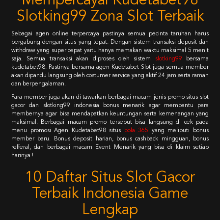
Mempercayai Kudetabet98
Slotking99 Zona Slot Terbaik
Sebagai agen online terpercaya pastinya semua pecinta taruhan harus
bergabung dengan situs yang tepat. Dengan sistem transaksi deposit dan
withdraw yang super cepat yaitu hanya memakan waktu maksimal 5 menit
saja. Semua transaksi akan diproses oleh sistem
slotking99
bersama
kudetabet98. Pastinya bersama agen Kudetabet Slot juga semua member
akan dipandu langsung oleh costumer service yang aktif 24 jam serta ramah
dan berpengalaman.
Para member juga akan di tawarkan berbagai macam jenis promo situs slot
gacor dan slotking99 indonesia bonus menarik agar membantu para
membernya agar bisa mendapatkan keuntungan serta kemenangan yang
maksimal. Berbagai macam promo tersebut bisa langsung di cek pada
menu promosi Agen Kudetabet98 situs
bola 365
yang meliputi bonus
member baru. Bonus deposit harian, bonus cashback mingguan, bonus
refferal, dan berbagai macam Event Menarik yang bisa di klaim setiap
harinya !
10 Daftar Situs Slot Gacor
Terbaik Indonesia Game
Lengkap