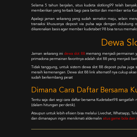
Selama 5 tahun berjalan, situs kudeta slotking99 telah banya
memberikan yang terbaik bagi para bettor dan member setia Ku
Apalagi jaman sekarang yang sudah semakin maju, selain men
transaksi khususnya deposit via pulsa saja dengan didukun
dikarenakan basis agar member kudetabet 98 bisa terus memak
Dewa Slo
Jaman sekarang ini
dewa slot 88
memang menjadi permainan yan
primadona permainan favoritnya adalah slot 88 yang menjadi bari
Tidak tanggung, untuk sistem dewa slot 88 deposit pulsa j
meraih kemenangan. Dewa slot 88 link alternatif nya cukup akse
sudah berkembang pesat
Dimana Cara Daftar Bersama K
Tentu saja dari segi cara daftar bersama Kudetabet98 sangatlah
(dalam hitungan per detik).
Ataupun untuk lebih efisien bisa melalui Livechat, Whatsapp, 
dan dimanapun ingin menikmati aldernalin
situs game bola dan s