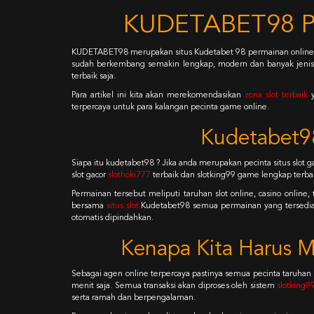
KUDETABET98 Pla
KUDETABET98 merupakan situs Kudetabet 98 permainan onlin
sudah berkembang semakin lengkap, modern dan banyak jenis. T
terbaik saja.
Para artikel ini kita akan merekomendasikan
zona slot terbaik
terpercaya untuk para kalangan pecinta game online.
Kudetabet98
Siapa itu kudetabet98 ? Jika anda merupakan pecinta situs slot 
slot gacor
slothoki777
terbaik dan slotking99 game lengkap terba
Permainan tersebut meliputi taruhan slot online, casino onlin
bersama
situs slot
Kudetabet98 semua permainan yang tersedia b
otomatis dipindahkan.
Kenapa Kita Harus M
Sebagai agen online terpercaya pastinya semua pecinta taruhan
menit saja. Semua transaksi akan diproses oleh sistem
slotking9
serta ramah dan berpengalaman.