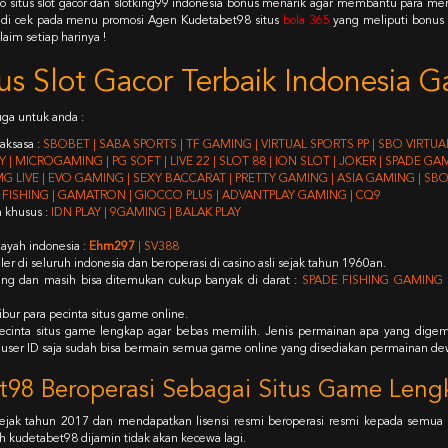
o situs slot gacor dan slotking99 indonesia bonus menarik agar membantu para
 di cek pada menu promosi Agen Kudetabet98 situs
bola 365
yang meliputi bonus
aim setiap harinya !
tus Slot Gacor Terbaik Indonesia
juga untuk anda :
aksasa :
SBOBET | SABA SPORTS | TF GAMING | VIRTUAL SPORTS PP | SBO VIRTU
 | MICROGAMING | PG SOFT | LIVE 22 | SLOT 88 | ION SLOT | JOKER | SPADE G
MG LIVE | EVO GAMING | SEXY BACCARAT | PRETTY GAMING | ASIA GAMING | S
FISHING | GAMATRON | GIOCCO PLUS | ADVANTPLAY GAMING | CQ9
 khusus :
IDN PLAY | 9GAMING | BALAK PLAY
ayah indonesia :
Ehm297
| SV388
 di seluruh indonesia dan beroperasi di casino asli sejak tahun 1960an.
ng dan masih bisa ditemukan cukup banyak di darat :
SPADE FISHING GAMING 
bur para pecinta situs game online.
a pecinta situs game lengkap agar bebas memilih. Jenis permainan apa yang digema
 user ID saja sudah bisa bermain semua game online yang disediakan permainan dew
98 Beroperasi Sebagai Situs Game Leng
ejak tahun 2017 dan mendapatkan lisensi resmi beroperasi resmi kepada semua 
 kudetabet98 dijamin tidak akan kecewa lagi.