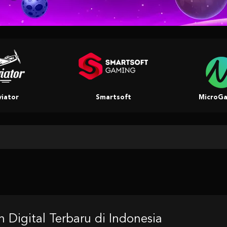
viator
Smartsoft
MicroG
Digital Terbaru di Indonesia