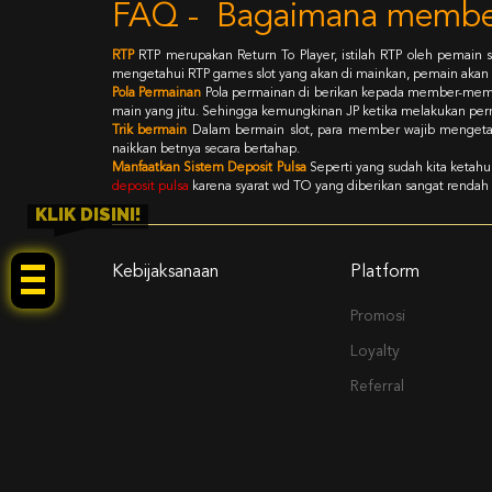
FAQ - Bagaimana member
RTP
RTP merupakan Return To Player, istilah RTP oleh pemai
mengetahui RTP games slot yang akan di mainkan, pemain akan
Pola Permainan
Pola permainan di berikan kepada member-mem
main yang jitu. Sehingga kemungkinan JP ketika melakukan perm
Trik bermain
Dalam bermain slot, para member wajib mengetah
naikkan betnya secara bertahap.
Manfaatkan Sistem Deposit Pulsa
Seperti yang sudah kita ketah
deposit pulsa
karena syarat wd TO yang diberikan sangat rendah 
KLIK DISINI!
Kebijaksanaan
Platform
Promosi
Loyalty
Referral