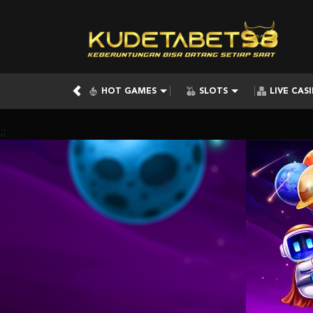
HOT GAMES
SLOTS
LIVE CAS
;;