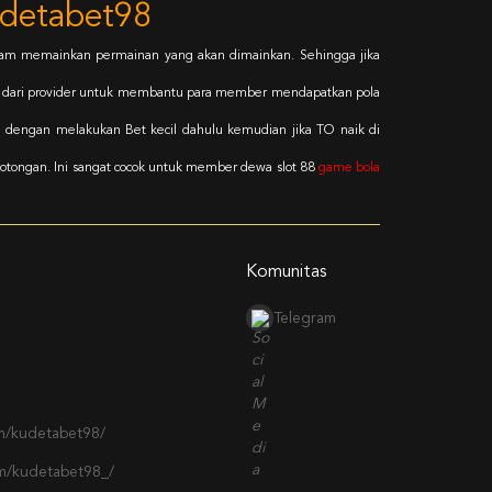
udetabet98
alam memainkan permainan yang akan dimainkan. Sehingga jika
g dari provider untuk membantu para member mendapatkan pola
h dengan melakukan Bet kecil dahulu kemudian jika TO naik di
otongan. Ini sangat cocok untuk member dewa slot 88
game bola
Komunitas
Telegram
m/kudetabet98/
om/kudetabet98_/