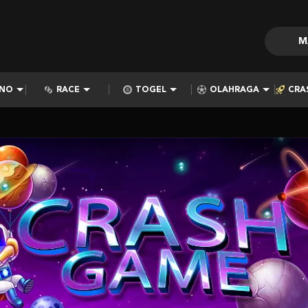
M
INO
RACE
TOGEL
OLAHRAGA
CRA