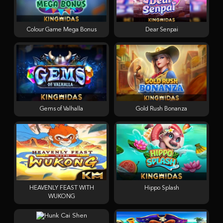
Colour Game Mega Bonus
Dear Senpai
Gems of Valhalla
Gold Rush Bonanza
HEAVENLY FEAST WITH
Hippo Splash
WUKONG