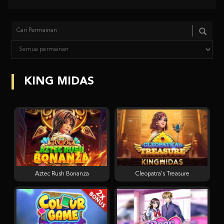
KING MIDAS
Aztec Rush Bonanza
Cleopatra's Treasure