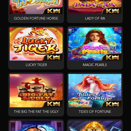
GOLDEN FORTUNE HORSE
LADY OF RA
LUCKY TIGER
MAGIC PEARLS
THE BIG THE FAT THE UGLY
TIDES OF FORTUNE