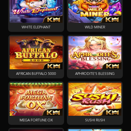
WHITE ELEPHANT
WILD MINER
AFRICAN BUFFALO 5000
APHRODITE’S BLESSING
MEGA FORTUNE OX
SUSHI RUSH