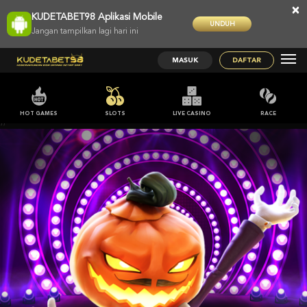
×
KUDETABET98 Aplikasi Mobile
UNDUH
Jangan tampilkan lagi hari ini
MASUK
DAFTAR
HOT GAMES
SLOTS
LIVE CASINO
RACE
;;