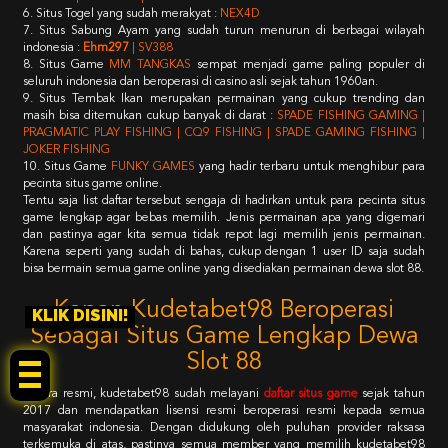
6. Situs Togel yang sudah merakyat :
NEX4D
7. Situs Sabung Ayam yang sudah turun menurun di berbagai wilayah
indonesia :
Ehm297
| SV388
8. Situs Game
MM TANGKAS
sempat menjadi game paling populer di
seluruh indonesia dan beroperasi di casino asli sejak tahun 1960an.
9. Situs Tembak Ikan merupakan permainan yang cukup trending dan
masih bisa ditemukan cukup banyak di darat :
SPADE FISHING GAMING |
PRAGMATIC PLAY FISHING | CQ9 FISHING | SPADE GAMING FISHING |
JOKER FISHING
10. Situs Game
FUNKY GAMES
yang hadir terbaru untuk menghibur para
pecinta situs game online.
Tentu saja list daftar tersebut sengaja di hadirkan untuk para pecinta situs
game lengkap agar bebas memilih. Jenis permainan apa yang digemari
dan pastinya agar kita semua tidak repot lagi memilih jenis permainan.
Karena seperti yang sudah di bahas, cukup dengan 1 user ID saja sudah
bisa bermain semua game online yang disediakan permainan dewa slot 88.
Kapan Kudetabet98 Beroperasi
KLIK DISINI!
Sebagai Situs Game Lengkap Dewa
Slot 88
Secara resmi, kudetabet98 sudah melayani
daftar situs game
sejak tahun
2017 dan mendapatkan lisensi resmi beroperasi resmi kepada semua
masyarakat indonesia. Dengan didukung oleh puluhan provider raksasa
terkemuka di atas, pastinya semua member yang memilih kudetabet98