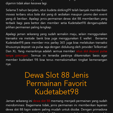
dijamin tidak akan kecewa lagi.
Selama 5 tahun berjalan, situs kudeta slotking99 telah banyak memberikan
inovasi terbaru situs bola slot yang di sediakan maupun promo dan event
yang di berikan. Apalagi jenis permainan dewa slot 88 memberikan yang
terbaik bagi para bettor dan member setia Kudetabet98 denganupdate
pilihan permainan paling lengkap.
Apalagi jaman sekarang yang sudah semakin maju, selain menggunakan
transaksi via metode bank bisa juga menggunakan E wallet . Bersama
Kudetabet98 para member mix parlay 365 juga bisa melakukan transaksi
khususnya deposit via pulsa saja dengan didukung oleh provider Telkomsel
Dan XL. Yang menariknya adalah semua member
situs slot deposit pulsa
tanpa potongan
.
Semua ini tersedia pastinya dikarenakan basis agar
member kudetabet 98 bisa terus memaksimalkan tingkat kemenangan
nya.
Dewa Slot 88 Jenis
Permainan Favorit
Kudetabet98
Jaman sekarang ini
dewa slot 88
memang menjadi permainan yang sudah
mendominasi. Bagaimana tidak, jenis permainan ini memberikan layanan
dewa slot 88 login sistem paling mudah untuk dicoba. Dengan primadona