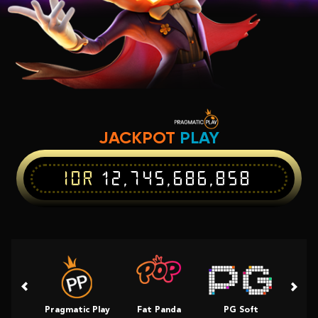
JACKPOT
PLAY
IDR
12,745,686,858
Pragmatic Play
Fat Panda
PG Soft
Slot