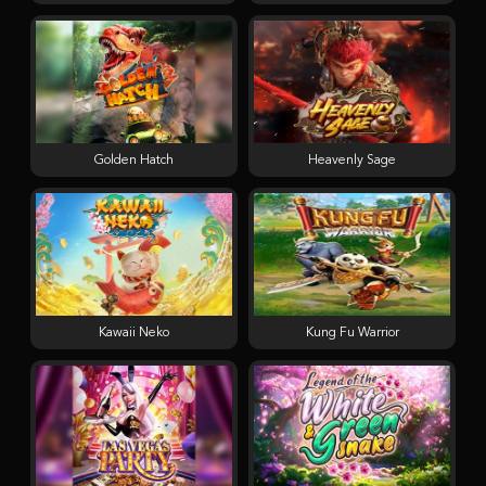
Golden Hatch
Heavenly Sage
Kawaii Neko
Kung Fu Warrior