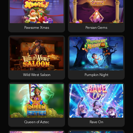
Pawsome Xmas
Persian Gems
Wild West Saloon
Pumpkin Night
Queen of Aztec
Rave On