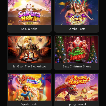
Sakura Neko
Samba Fiesta
SanGuo - The Brotherhood
Sexy Christmas Sirens
Spirits Fiesta
Spring Harvest