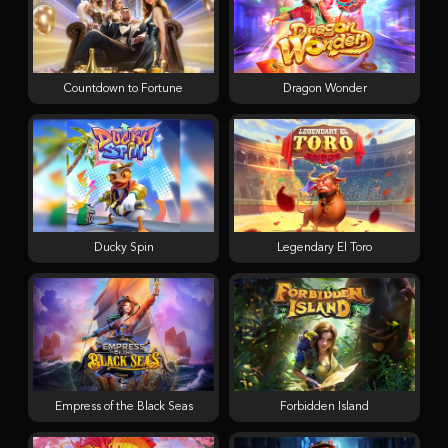
Countdown to Fortune
Dragon Wonder
Ducky Spin
Legendary El Toro
Empress of the Black Seas
Forbidden Island