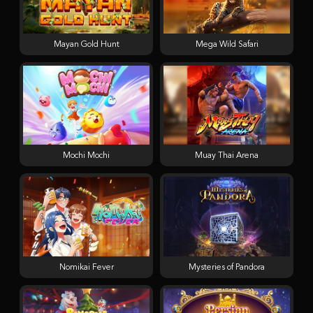
Mayan Gold Hunt
Mega Wild Safari
Mochi Mochi
Muay Thai Arena
Nomikai Fever
Mysteries of Pandora