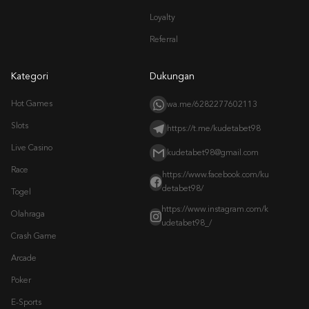
Loyalty
Referral
Kategori
Dukungan
Hot Games
wa.me/6282277602113
Slots
https://t.me/kudetabet98
Live Casino
kudetabet98@gmail.com
Race
https://www.facebook.com/ku
detabet98/
Togel
https://www.instagram.com/k
Olahraga
udetabet98_/
Crash Game
Arcade
Poker
E-Sports