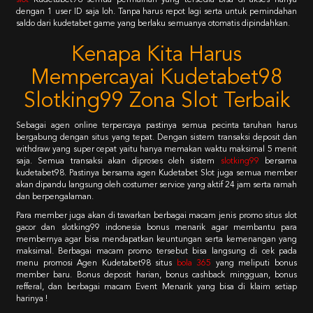
slot
Kudetabet98 semua permainan yang tersedia bisa di akses hanya
dengan 1 user ID saja loh. Tanpa harus repot lagi serta untuk pemindahan
saldo dari kudetabet game yang berlaku semuanya otomatis dipindahkan.
Kenapa Kita Harus
Mempercayai Kudetabet98
Slotking99 Zona Slot Terbaik
Sebagai agen online terpercaya pastinya semua pecinta taruhan harus
bergabung dengan situs yang tepat. Dengan sistem transaksi deposit dan
withdraw yang super cepat yaitu hanya memakan waktu maksimal 5 menit
saja. Semua transaksi akan diproses oleh sistem
slotking99
bersama
kudetabet98. Pastinya bersama agen Kudetabet Slot juga semua member
akan dipandu langsung oleh costumer service yang aktif 24 jam serta ramah
dan berpengalaman.
Para member juga akan di tawarkan berbagai macam jenis promo situs slot
gacor dan slotking99 indonesia bonus menarik agar membantu para
membernya agar bisa mendapatkan keuntungan serta kemenangan yang
maksimal. Berbagai macam promo tersebut bisa langsung di cek pada
menu promosi Agen Kudetabet98 situs
bola 365
yang meliputi bonus
member baru. Bonus deposit harian, bonus cashback mingguan, bonus
refferal, dan berbagai macam Event Menarik yang bisa di klaim setiap
harinya !