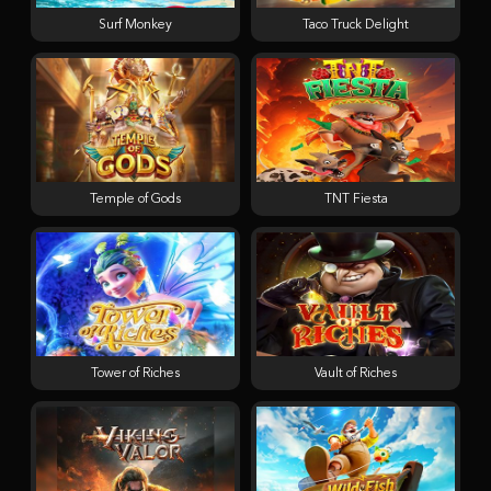
Surf Monkey
Taco Truck Delight
Temple of Gods
TNT Fiesta
Tower of Riches
Vault of Riches