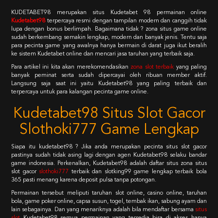
KUDETABET98 merupakan situs Kudetabet 98 permainan online
Kudetabet98
terpercaya resmi dengan tampilan modern dan canggih tidak
lupa dengan bonus berlimpah. Bagaimana tidak ? zona situs game online
sudah berkembang semakin lengkap, modern dan banyak jenis. Tentu saja
para pecinta game yang awalnya hanya bermain di darat juga ikut beralih
ke sistem Kudetabet online dan mencari jasa taruhan yang terbaik saja.
Para artikel ini kita akan merekomendasikan
zona slot terbaik
yang paling
banyak peminat serta sudah dipercayai oleh ribuan member aktif.
Langsung saja saat ini yaitu Kudetabet98 yang paling terbaik dan
terpercaya untuk para kalangan pecinta game online.
Kudetabet98 Situs Slot Gacor
Slothoki777 Game Lengkap
Siapa itu kudetabet98 ? Jika anda merupakan pecinta situs slot gacor
pastinya sudah tidak asing lagi dengan agen Kudetabet98 selaku bandar
game indonesia. Perkenalkan, Kudetabet98 adalah daftar situs zona situs
slot gacor
slothoki777
terbaik dan slotking99 game lengkap terbaik bola
365 pasti menang karena deposit pulsa tanpa potongan.
Permainan tersebut meliputi taruhan slot online, casino online, taruhan
bola, game poker online, capsa susun, togel, tembak ikan, sabung ayam dan
lain sebagainya. Dan yang menariknya adalah bila mendaftar bersama
situs