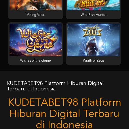
Viking Valor
Wild Fish Hunter
Wishes of the Genie
Wrath of Zeus
KUDETABET98 Platform Hiburan Digital
Terbaru di Indonesia
KUDETABET98 Platform
Hiburan Digital Terbaru
di Indonesia