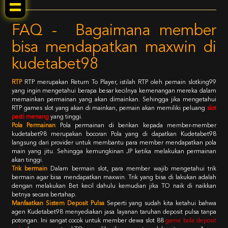
FAQ - Bagaimana member
bisa mendapatkan maxwin di
kudetabet98
RTP
RTP merupakan Return To Player, istilah RTP oleh pemain slotking99
yang ingin mengetahui berapa besar kecilnya kemenangan mereka dalam
memainkan permainan yang akan dimainkan. Sehingga jika mengetahui
RTP games slot yang akan di mainkan, pemain akan memiliki peluang
slot
pasti menang
yang tinggi.
Pola Permainan
Pola permainan di berikan kepada member-member
kudetabet98 merupakan bocoran Pola yang di dapatkan Kudetabet98
langsung dari provider untuk membantu para member mendapatkan pola
main yang jitu. Sehingga kemungkinan JP ketika melakukan permainan
akan tinggi.
Trik bermain
Dalam bermain slot, para member wajib mengetahui trik
bermain agar bisa mendapatkan maxwin. Trik yang bisa di lakukan adalah
dengan melakukan Bet kecil dahulu kemudian jika TO naik di naikkan
betnya secara bertahap.
Manfaatkan Sistem Deposit Pulsa
Seperti yang sudah kita ketahui bahwa
agen Kudetabet98 menyediakan jasa layanan taruhan deposit pulsa tanpa
potongan. Ini sangat cocok untuk member dewa slot 88
game bola deposit