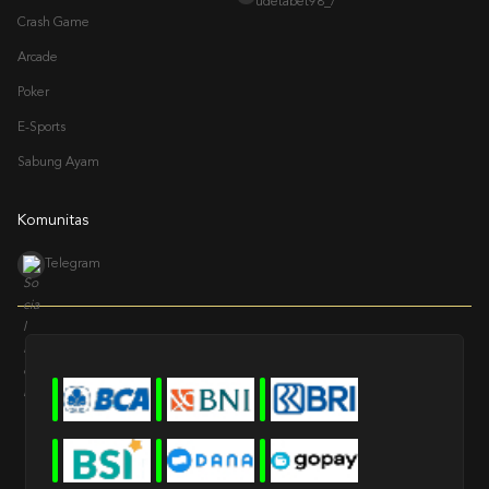
udetabet98_/
Crash Game
Arcade
Poker
E-Sports
Sabung Ayam
Komunitas
Telegram