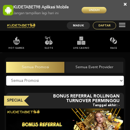
×
KUDETABET98 Aplikasi Mobile
UNDUH
Jangan tampilkan lagi hari ini
MASUK
DAFTAR
HOT GAMES
SLOTS
LIVE CASINO
RACE
;;
Semua Promosi
Semua Event Provider
BONUS REFERRAL ROLLINGAN
SPECIAL
TURNOVER PERMINGGU
Tanggal akhir:
-