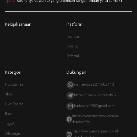
pulsa
karena syarat wd TO yang diberikan sangat rendah yaitu cuma x1.
Kebijaksanaan
Platform
Promosi
Loyalty
Referral
Kategori
Dukungan
Hot Games
wa.me/6282277602113
Slots
https://t.me/kudetabet98
Live Casino
kudetabet98@gmail.com
Race
https://www.facebook.com/ku
detabet98/
Togel
https://www.instagram.com/k
Olahraga