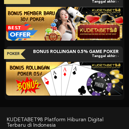
Tanggal akhir:
-
BONUS ROLLINGAN 0.5% GAME POKER
POKER
Tanggal akhir:
-
KUDETABET98 Platform Hiburan Digital
Terbaru di Indonesia