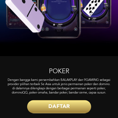
POKER
Dengan bangga kami persembahkan BALAKPLAY dan 9GAMING sebagai
provider pilihan terbaik Se Asia untuk jenis permainan poker dan domino.
di dalamnya dilengkapi dengan berbagai permainan seperti poker,
dominoQQ, poker omaha, bandar poker, bandar ceme, capsa susun.
DAFTAR