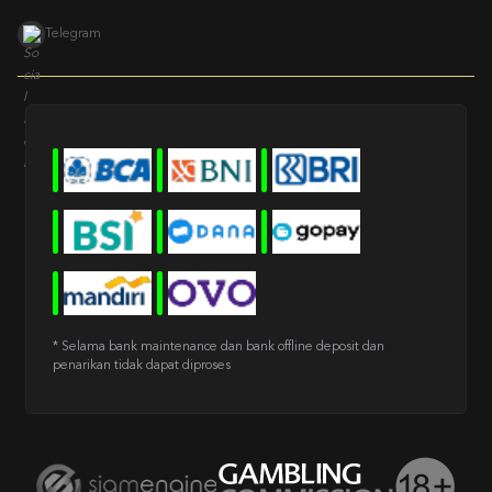
Telegram
* Selama bank maintenance dan bank offline deposit dan
penarikan tidak dapat diproses