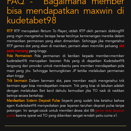
FAQ - Bagaimana member
bisa mendapatkan maxwin di
kudetabet98
RTP
RTP merupakan Return To Player, istilah RTP oleh pemain slotking99
yang ingin mengetahui berapa besar kecilnya kemenangan mereka dalam
memainkan permainan yang akan dimainkan. Sehingga jika mengetahui
RTP games slot yang akan di mainkan, pemain akan memiliki peluang
slot
pasti menang
yang tinggi.
Pola Permainan
Pola permainan di berikan kepada member-member
kudetabet98 merupakan bocoran Pola yang di dapatkan Kudetabet98
langsung dari provider untuk membantu para member mendapatkan pola
main yang jitu. Sehingga kemungkinan JP ketika melakukan permainan
akan tinggi.
Trik bermain
Dalam bermain slot, para member wajib mengetahui trik
bermain agar bisa mendapatkan maxwin. Trik yang bisa di lakukan adalah
dengan melakukan Bet kecil dahulu kemudian jika TO naik di naikkan
betnya secara bertahap.
Manfaatkan Sistem Deposit Pulsa
Seperti yang sudah kita ketahui bahwa
agen Kudetabet98 menyediakan jasa layanan taruhan deposit pulsa tanpa
potongan. Ini sangat cocok untuk member dewa slot 88
game bola deposit
pulsa
karena syarat wd TO yang diberikan sangat rendah yaitu cuma x1.