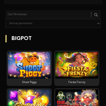
BIGPOT
Shoot Piggy
Fiesta Frenzy