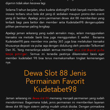
dijamin tidak akan kecewa lagi.
Selama 5 tahun berjalan, situs kudeta slotking99 telah banyak memberikan
inovasi terbaru situs bola slot yang di sediakan maupun promo dan event
yang di berikan. Apalagi jenis permainan dewa slot 88 memberikan yang
terbaik bagi para bettor dan member setia Kudetabet98 denganupdate
pilihan permainan paling lengkap.
Apalagi jaman sekarang yang sudah semakin maju, selain menggunakan
transaksi via metode bank bisa juga menggunakan E wallet . Bersama
Kudetabet98 para member mix parlay 365 juga bisa melakukan transaksi
khususnya deposit via pulsa saja dengan didukung oleh provider Telkomsel
Dan XL. Yang menariknya adalah semua member
situs slot deposit pulsa
tanpa potongan
.
Semua ini tersedia pastinya dikarenakan basis agar
member kudetabet 98 bisa terus memaksimalkan tingkat kemenangan
nya.
Dewa Slot 88 Jenis
Permainan Favorit
Kudetabet98
Jaman sekarang ini
dewa slot 88
memang menjadi permainan yang sudah
mendominasi. Bagaimana tidak, jenis permainan ini memberikan layanan
dewa slot 88 login sistem paling mudah untuk dicoba. Dengan primadona