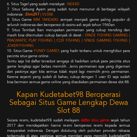
6. Situs Togel yang sudah merakyat :
NEX4D
7. Situs Sabung Ayam yang sudah turun menurun di berbagai wilayah
indonesia :
Ehm297
| SV388
8. Situs Game
MM TANGKAS
sempat menjadi game paling populer di
seluruh indonesia dan beroperasi di casino asli sejak tahun 1960an.
9. Situs Tembak Ikan merupakan permainan yang cukup trending dan
masih bisa ditemukan cukup banyak di darat :
SPADE FISHING GAMING |
PRAGMATIC PLAY FISHING | CQ9 FISHING | SPADE GAMING FISHING |
JOKER FISHING
10. Situs Game
FUNKY GAMES
yang hadir terbaru untuk menghibur para
pecinta situs game online.
Tentu saja list daftar tersebut sengaja di hadirkan untuk para pecinta situs
game lengkap agar bebas memilih. Jenis permainan apa yang digemari
dan pastinya agar kita semua tidak repot lagi memilih jenis permainan.
Karena seperti yang sudah di bahas, cukup dengan 1 user ID saja sudah
bisa bermain semua game online yang disediakan permainan dewa slot 88.
Kapan Kudetabet98 Beroperasi
Sebagai Situs Game Lengkap Dewa
Slot 88
Secara resmi, kudetabet98 sudah melayani
daftar situs game
sejak tahun
2017 dan mendapatkan lisensi resmi beroperasi resmi kepada semua
masyarakat indonesia. Dengan didukung oleh puluhan provider raksasa
terkemuka di atas, pastinya semua member yang memilih kudetabet98