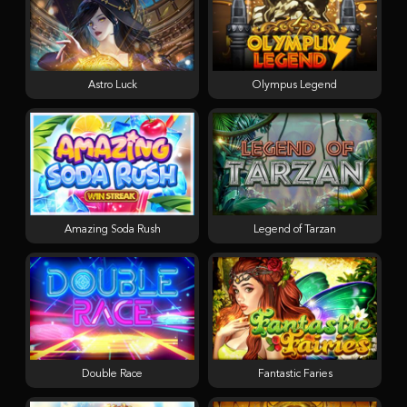
Astro Luck
Olympus Legend
Amazing Soda Rush
Legend of Tarzan
Double Race
Fantastic Faries