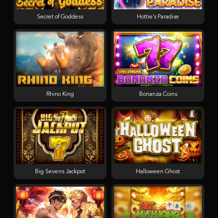
Secret of Goddess
Hottie’s Paradise
Rhino King
Bonanza Coins
Big Sevens Jackpot
Halloween Ghost