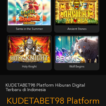
Santa in the Summer
Ancient Stones
Holy Knight
Wolf Begins
KUDETABET98 Platform Hiburan Digital
Terbaru di Indonesia
KUDETABET98 Platform