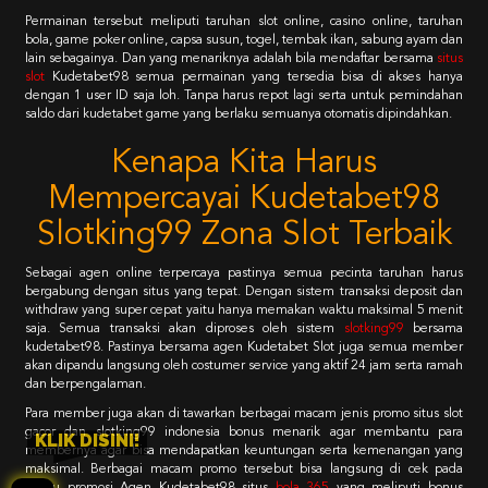
Permainan tersebut meliputi taruhan slot online, casino online, taruhan
bola, game poker online, capsa susun, togel, tembak ikan, sabung ayam dan
lain sebagainya. Dan yang menariknya adalah bila mendaftar bersama
situs
slot
Kudetabet98 semua permainan yang tersedia bisa di akses hanya
dengan 1 user ID saja loh. Tanpa harus repot lagi serta untuk pemindahan
saldo dari kudetabet game yang berlaku semuanya otomatis dipindahkan.
Kenapa Kita Harus
Mempercayai Kudetabet98
Slotking99 Zona Slot Terbaik
Sebagai agen online terpercaya pastinya semua pecinta taruhan harus
bergabung dengan situs yang tepat. Dengan sistem transaksi deposit dan
withdraw yang super cepat yaitu hanya memakan waktu maksimal 5 menit
saja. Semua transaksi akan diproses oleh sistem
slotking99
bersama
kudetabet98. Pastinya bersama agen Kudetabet Slot juga semua member
akan dipandu langsung oleh costumer service yang aktif 24 jam serta ramah
dan berpengalaman.
Para member juga akan di tawarkan berbagai macam jenis promo situs slot
gacor dan slotking99 indonesia bonus menarik agar membantu para
KLIK DISINI!
membernya agar bisa mendapatkan keuntungan serta kemenangan yang
maksimal. Berbagai macam promo tersebut bisa langsung di cek pada