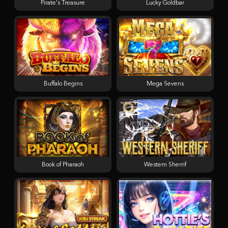
Pirate's Treasure
Lucky Goldbar
Buffalo Begins
Mega Sevens
Book of Pharaoh
Western Sherrif