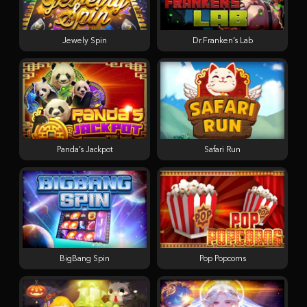
Jewely Spin
Dr.Franken’s Lab
Panda’s Jackpot
Safari Run
BigBang Spin
Pop Popcorns