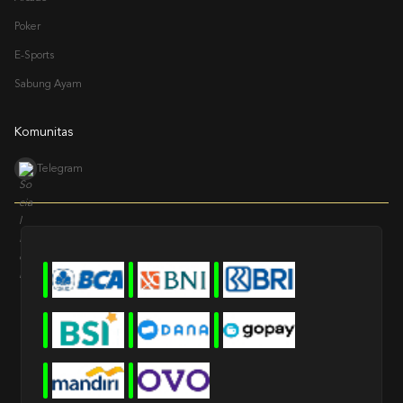
Poker
E-Sports
Sabung Ayam
Komunitas
Telegram