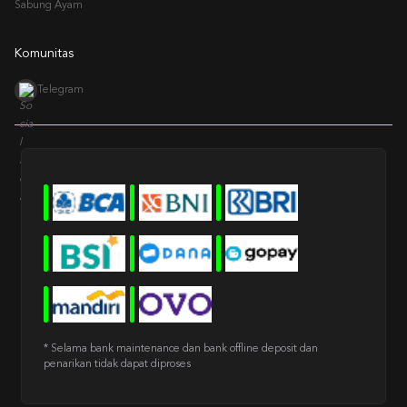
Sabung Ayam
Komunitas
Telegram
* Selama bank maintenance dan bank offline deposit dan
penarikan tidak dapat diproses