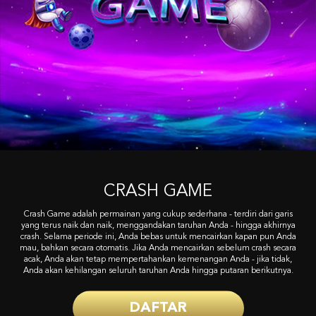
CRASH GAME
Crash Game adalah permainan yang cukup sederhana - terdiri dari garis
yang terus naik dan naik, menggandakan taruhan Anda - hingga akhirnya
crash. Selama periode ini, Anda bebas untuk mencairkan kapan pun Anda
mau, bahkan secara otomatis. Jika Anda mencairkan sebelum crash secara
acak, Anda akan tetap mempertahankan kemenangan Anda - jika tidak,
Anda akan kehilangan seluruh taruhan Anda hingga putaran berikutnya.
DAFTAR