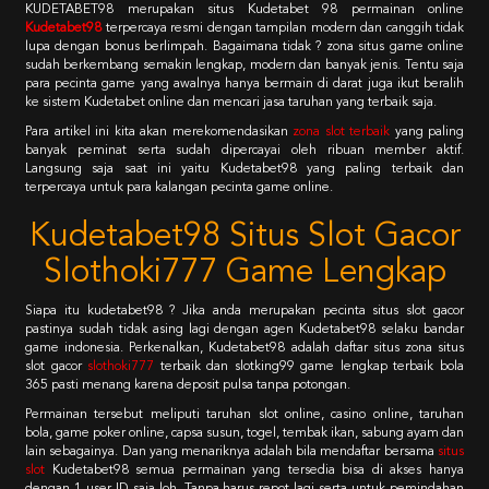
KUDETABET98 merupakan situs Kudetabet 98 permainan online
Kudetabet98
terpercaya resmi dengan tampilan modern dan canggih tidak
lupa dengan bonus berlimpah. Bagaimana tidak ? zona situs game online
sudah berkembang semakin lengkap, modern dan banyak jenis. Tentu saja
para pecinta game yang awalnya hanya bermain di darat juga ikut beralih
ke sistem Kudetabet online dan mencari jasa taruhan yang terbaik saja.
Para artikel ini kita akan merekomendasikan
zona slot terbaik
yang paling
banyak peminat serta sudah dipercayai oleh ribuan member aktif.
Langsung saja saat ini yaitu Kudetabet98 yang paling terbaik dan
terpercaya untuk para kalangan pecinta game online.
Kudetabet98 Situs Slot Gacor
Slothoki777 Game Lengkap
Siapa itu kudetabet98 ? Jika anda merupakan pecinta situs slot gacor
pastinya sudah tidak asing lagi dengan agen Kudetabet98 selaku bandar
game indonesia. Perkenalkan, Kudetabet98 adalah daftar situs zona situs
slot gacor
slothoki777
terbaik dan slotking99 game lengkap terbaik bola
365 pasti menang karena deposit pulsa tanpa potongan.
Permainan tersebut meliputi taruhan slot online, casino online, taruhan
bola, game poker online, capsa susun, togel, tembak ikan, sabung ayam dan
lain sebagainya. Dan yang menariknya adalah bila mendaftar bersama
situs
slot
Kudetabet98 semua permainan yang tersedia bisa di akses hanya
dengan 1 user ID saja loh. Tanpa harus repot lagi serta untuk pemindahan