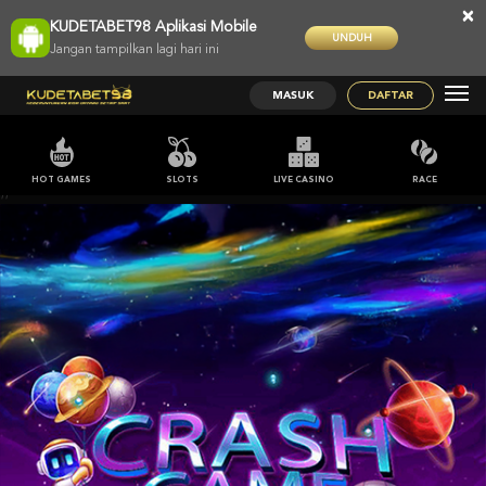
×
KUDETABET98 Aplikasi Mobile
UNDUH
Jangan tampilkan lagi hari ini
MASUK
DAFTAR
HOT GAMES
SLOTS
LIVE CASINO
RACE
;;