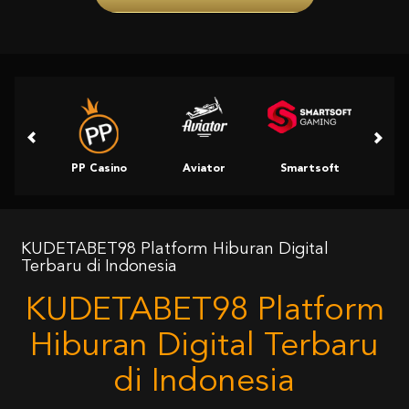
PP Casino
Aviator
Smartsoft
Micr
KUDETABET98 Platform Hiburan Digital
Terbaru di Indonesia
KUDETABET98 Platform
Hiburan Digital Terbaru
di Indonesia