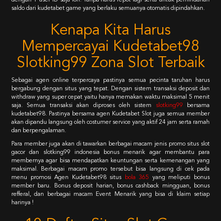
saldo dari kudetabet game yang berlaku semuanya otomatis dipindahkan.
Kenapa Kita Harus
Mempercayai Kudetabet98
Slotking99 Zona Slot Terbaik
Sebagai agen online terpercaya pastinya semua pecinta taruhan harus
bergabung dengan situs yang tepat. Dengan sistem transaksi deposit dan
withdraw yang super cepat yaitu hanya memakan waktu maksimal 5 menit
saja. Semua transaksi akan diproses oleh sistem
slotking99
bersama
kudetabet98. Pastinya bersama agen Kudetabet Slot juga semua member
akan dipandu langsung oleh costumer service yang aktif 24 jam serta ramah
dan berpengalaman.
Para member juga akan di tawarkan berbagai macam jenis promo situs slot
gacor dan slotking99 indonesia bonus menarik agar membantu para
membernya agar bisa mendapatkan keuntungan serta kemenangan yang
maksimal. Berbagai macam promo tersebut bisa langsung di cek pada
menu promosi Agen Kudetabet98 situs
bola 365
yang meliputi bonus
member baru. Bonus deposit harian, bonus cashback mingguan, bonus
refferal, dan berbagai macam Event Menarik yang bisa di klaim setiap
harinya !