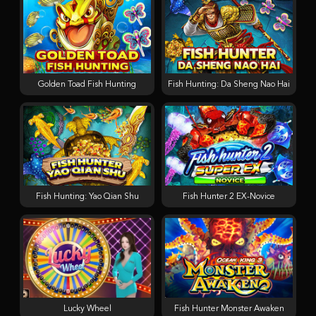
Golden Toad Fish Hunting
Fish Hunting: Da Sheng Nao Hai
Fish Hunting: Yao Qian Shu
Fish Hunter 2 EX-Novice
Lucky Wheel
Fish Hunter Monster Awaken