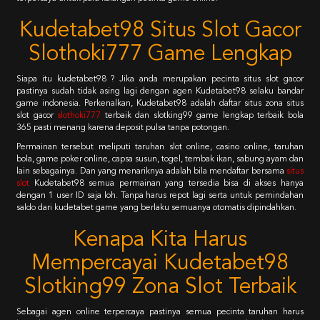
Kudetabet98 Situs Slot Gacor
Slothoki777 Game Lengkap
Siapa itu kudetabet98 ? Jika anda merupakan pecinta situs slot gacor
pastinya sudah tidak asing lagi dengan agen Kudetabet98 selaku bandar
game indonesia. Perkenalkan, Kudetabet98 adalah daftar situs zona situs
slot gacor
slothoki777
terbaik dan slotking99 game lengkap terbaik bola
365 pasti menang karena deposit pulsa tanpa potongan.
Permainan tersebut meliputi taruhan slot online, casino online, taruhan
bola, game poker online, capsa susun, togel, tembak ikan, sabung ayam dan
lain sebagainya. Dan yang menariknya adalah bila mendaftar bersama
situs
slot
Kudetabet98 semua permainan yang tersedia bisa di akses hanya
dengan 1 user ID saja loh. Tanpa harus repot lagi serta untuk pemindahan
saldo dari kudetabet game yang berlaku semuanya otomatis dipindahkan.
Kenapa Kita Harus
Mempercayai Kudetabet98
Slotking99 Zona Slot Terbaik
Sebagai agen online terpercaya pastinya semua pecinta taruhan harus