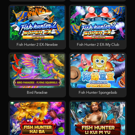
Fish Hunter 2 EX-Newbie
Fish Hunter 2 EX-My Club
Bird Paradise
Fish Hunter Spongebob