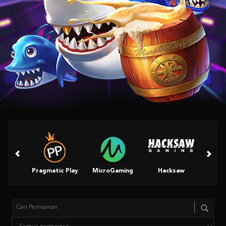
Pragmatic Play
MicroGaming
Hacksaw
King