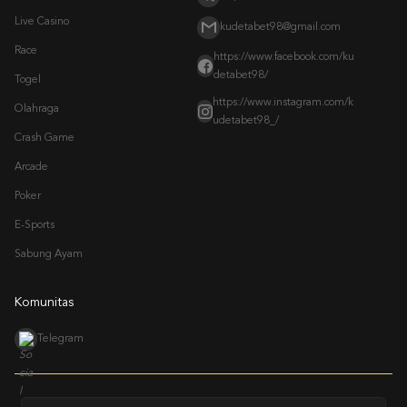
Live Casino
kudetabet98@gmail.com
Race
https://www.facebook.com/ku
detabet98/
Togel
https://www.instagram.com/k
Olahraga
udetabet98_/
Crash Game
Arcade
Poker
E-Sports
Sabung Ayam
Komunitas
Telegram