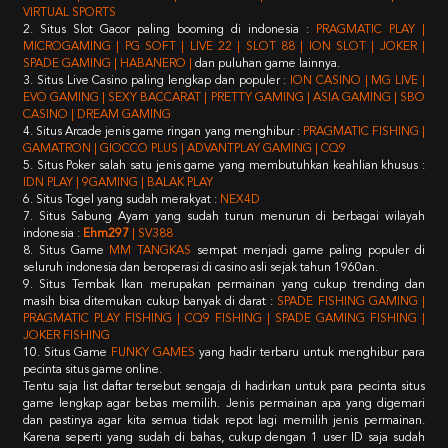
VIRTUAL SPORTS
2. Situs Slot Gacor paling booming di indonesia :
PRAGMATIC PLAY |
MICROGAMING | PG SOFT | LIVE 22 | SLOT 88 | ION SLOT | JOKER |
SPADE GAMING | HABANERO |
dan puluhan game lainnya.
3. Situs Live Casino paling lengkap dan populer :
ION CASINO | MG LIVE |
EVO GAMING | SEXY BACCARAT | PRETTY GAMING | ASIA GAMING | SBO
CASINO | DREAM GAMING
4. Situs Arcade jenis game ringan yang menghibur :
PRAGMATIC FISHING |
GAMATRON | GIOCCO PLUS | ADVANTPLAY GAMING | CQ9
5. Situs Poker salah satu jenis game yang membutuhkan keahlian khusus :
IDN PLAY | 9GAMING | BALAK PLAY
6. Situs Togel yang sudah merakyat :
NEX4D
7. Situs Sabung Ayam yang sudah turun menurun di berbagai wilayah
indonesia :
Ehm297
| SV388
8. Situs Game
MM TANGKAS
sempat menjadi game paling populer di
seluruh indonesia dan beroperasi di casino asli sejak tahun 1960an.
9. Situs Tembak Ikan merupakan permainan yang cukup trending dan
masih bisa ditemukan cukup banyak di darat :
SPADE FISHING GAMING |
PRAGMATIC PLAY FISHING | CQ9 FISHING | SPADE GAMING FISHING |
JOKER FISHING
10. Situs Game
FUNKY GAMES
yang hadir terbaru untuk menghibur para
pecinta situs game online.
Tentu saja list daftar tersebut sengaja di hadirkan untuk para pecinta situs
game lengkap agar bebas memilih. Jenis permainan apa yang digemari
dan pastinya agar kita semua tidak repot lagi memilih jenis permainan.
Karena seperti yang sudah di bahas, cukup dengan 1 user ID saja sudah