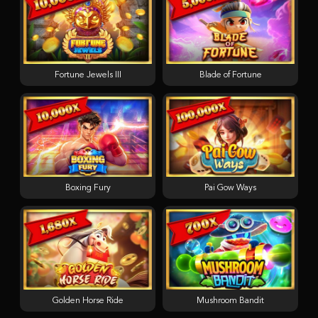
Fortune Jewels III
Blade of Fortune
Boxing Fury
Pai Gow Ways
Golden Horse Ride
Mushroom Bandit