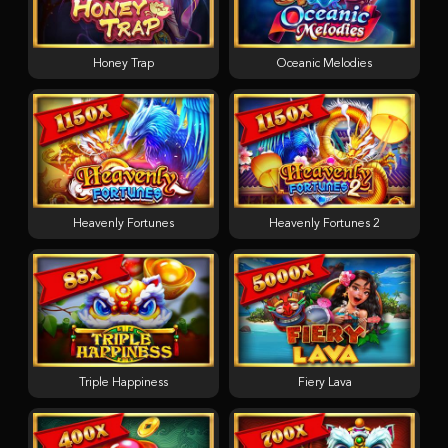
Honey Trap
Oceanic Melodies
Heavenly Fortunes
Heavenly Fortunes 2
Triple Happiness
Fiery Lava