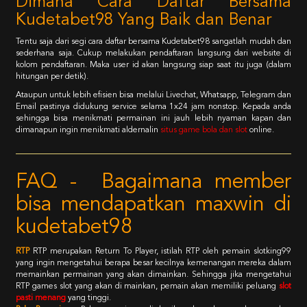
Dimana Cara Daftar Bersama
Kudetabet98 Yang Baik dan Benar
Tentu saja dari segi cara daftar bersama Kudetabet98 sangatlah mudah dan
sederhana saja. Cukup melakukan pendaftaran langsung dari website di
kolom pendaftaran. Maka user id akan langsung siap saat itu juga (dalam
hitungan per detik).
Ataupun untuk lebih efisien bisa melalui Livechat, Whatsapp, Telegram dan
Email pastinya didukung service selama 1x24 jam nonstop. Kepada anda
sehingga bisa menikmati permainan ini jauh lebih nyaman kapan dan
dimanapun ingin menikmati aldernalin
situs game bola dan slot
online.
FAQ - Bagaimana member
bisa mendapatkan maxwin di
kudetabet98
RTP
RTP merupakan Return To Player, istilah RTP oleh pemain slotking99
yang ingin mengetahui berapa besar kecilnya kemenangan mereka dalam
memainkan permainan yang akan dimainkan. Sehingga jika mengetahui
RTP games slot yang akan di mainkan, pemain akan memiliki peluang
slot
pasti menang
yang tinggi.