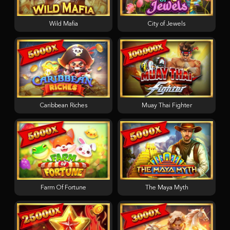
Wild Mafia
City of Jewels
Caribbean Riches
Muay Thai Fighter
Farm Of Fortune
The Maya Myth