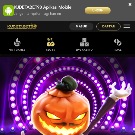
×
KUDETABET98 Aplikasi Mobile
UNDUH
Jangan tampilkan lagi hari ini
MASUK
DAFTAR
HOT GAMES
SLOTS
LIVE CASINO
RACE
;;