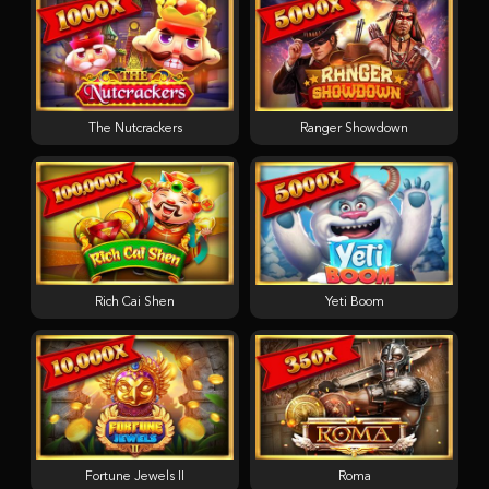
The Nutcrackers
Ranger Showdown
Rich Cai Shen
Yeti Boom
Fortune Jewels II
Roma