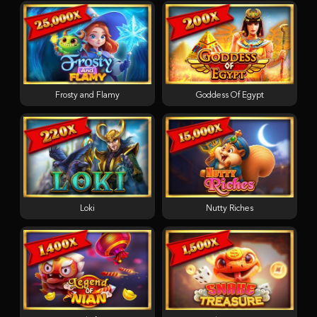
Frosty and Flamy
Goddess Of Egypt
Loki
Nutty Riches