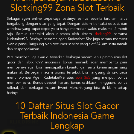
Slotking99 Zona Slot Terbaik
Sebagai agen online terpercaya pastinya semua pecinta taruhan harus
bergabung dengan situs yang tepat. Dengan sistem transaksi deposit dan
withdraw yang super cepat yaitu hanya memakan waktu maksimal 5 menit
saja. Semua transaksi akan diproses oleh sistem
slotking99
bersama
kudetabet98. Pastinya bersama agen Kudetabet Slot juga semua member
akan dipandu langsung oleh costumer service yang aktif 24 jam serta ramah
dan berpengalaman.
Para member juga akan di tawarkan berbagai macam jenis promo situs slot
gacor dan slotking99 indonesia bonus menarik agar membantu para
membernya agar bisa mendapatkan keuntungan serta kemenangan yang
maksimal. Berbagai macam promo tersebut bisa langsung di cek pada
menu promosi Agen Kudetabet98 situs
bola 365
yang meliputi bonus
member baru. Bonus deposit harian, bonus cashback mingguan, bonus
refferal, dan berbagai macam Event Menarik yang bisa di klaim setiap
harinya !
10 Daftar Situs Slot Gacor
Terbaik Indonesia Game
KLIK DISINI!
Lengkap