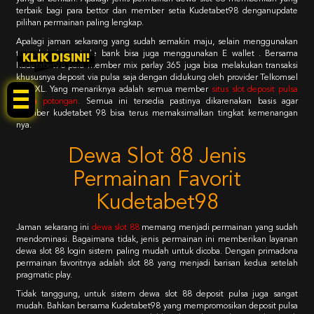
terbaik bagi para bettor dan member setia Kudetabet98 denganupdate
pilihan permainan paling lengkap.
Apalagi jaman sekarang yang sudah semakin maju, selain menggunakan
transaksi via metode bank bisa juga menggunakan E wallet . Bersama
KLIK DISINI!
Kudetabet98 para member mix parlay 365 juga bisa melakukan transaksi
khususnya deposit via pulsa saja dengan didukung oleh provider Telkomsel
Dan XL. Yang menariknya adalah semua member
situs slot deposit pulsa
tanpa potongan
.
Semua ini tersedia pastinya dikarenakan basis agar
member kudetabet 98 bisa terus memaksimalkan tingkat kemenangan
nya.
Dewa Slot 88 Jenis
Permainan Favorit
Kudetabet98
Jaman sekarang ini
dewa slot 88
memang menjadi permainan yang sudah
mendominasi. Bagaimana tidak, jenis permainan ini memberikan layanan
dewa slot 88 login sistem paling mudah untuk dicoba. Dengan primadona
permainan favoritnya adalah slot 88 yang menjadi barisan kedua setelah
pragmatic play.
Tidak tanggung, untuk sistem dewa slot 88 deposit pulsa juga sangat
mudah. Bahkan bersama Kudetabet98 yang mempromosikan deposit pulsa