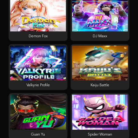
Demon Fox
DJ Maxx
Valkyrie Profile
Kaiju Battle
Guan Yu
Spider Woman