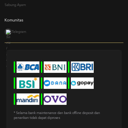
Sabung Ayam
Komunitas
Telegram
* Selama bank maintenance dan bank offline deposit dan
penarikan tidak dapat diproses