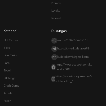
Promosi
Loyalty
Referral
Kategori
Dukungan
Hot Games
wa.me/6282277602113
Slots
https://t.me/kudetabet98
Live Casino
kudetabet98@gmail.com
Race
https://www.facebook.com/ku
detabet98/
Togel
https://www.instagram.com/k
Olahraga
udetabet98_/
Crash Game
Arcade
Poker