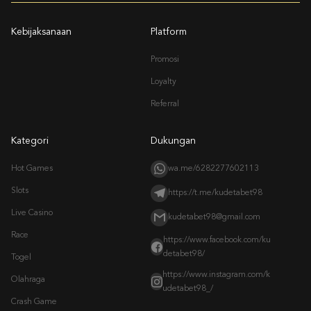
Kebijaksanaan
Platform
Promosi
Loyalty
Referral
Kategori
Dukungan
Hot Games
wa.me/6282277602113
Slots
https://t.me/kudetabet98
Live Casino
kudetabet98@gmail.com
Race
https://www.facebook.com/ku
detabet98/
Togel
https://www.instagram.com/k
Olahraga
udetabet98_/
Crash Game