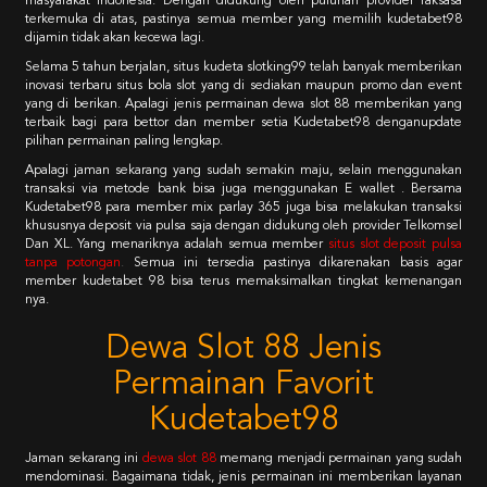
masyarakat indonesia. Dengan didukung oleh puluhan provider raksasa
terkemuka di atas, pastinya semua member yang memilih kudetabet98
dijamin tidak akan kecewa lagi.
Selama 5 tahun berjalan, situs kudeta slotking99 telah banyak memberikan
inovasi terbaru situs bola slot yang di sediakan maupun promo dan event
yang di berikan. Apalagi jenis permainan dewa slot 88 memberikan yang
terbaik bagi para bettor dan member setia Kudetabet98 denganupdate
pilihan permainan paling lengkap.
Apalagi jaman sekarang yang sudah semakin maju, selain menggunakan
transaksi via metode bank bisa juga menggunakan E wallet . Bersama
Kudetabet98 para member mix parlay 365 juga bisa melakukan transaksi
khususnya deposit via pulsa saja dengan didukung oleh provider Telkomsel
Dan XL. Yang menariknya adalah semua member
situs slot deposit pulsa
tanpa potongan
.
Semua ini tersedia pastinya dikarenakan basis agar
member kudetabet 98 bisa terus memaksimalkan tingkat kemenangan
nya.
Dewa Slot 88 Jenis
Permainan Favorit
Kudetabet98
Jaman sekarang ini
dewa slot 88
memang menjadi permainan yang sudah
mendominasi. Bagaimana tidak, jenis permainan ini memberikan layanan