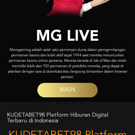
MG LIVE
Microgaming adalah salah satu pemimpin dunia dalam pemgembangan
permainan kasino dan telah aktif sejak 1994 saat mereka meluncurkan
permainan kasino online pertama. Mereka berada di Isle of Man dan telah
memiliki lebih dari 700 permainan di portofolio mereka, yang dapat di
jalankan dengan cara di download atau langsung dimainkan dalam browser
pemain.
MAIN
KUDETABET98 Platform Hiburan Digital
Terbaru di Indonesia