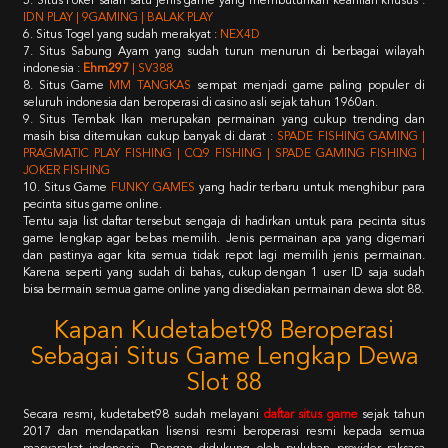
5. Situs Poker salah satu jenis game yang membutuhkan keahlian khusus :
IDN PLAY | 9GAMING | BALAK PLAY
6. Situs Togel yang sudah merakyat :
NEX4D
7. Situs Sabung Ayam yang sudah turun menurun di berbagai wilayah
indonesia :
Ehm297
| SV388
8. Situs Game
MM TANGKAS
sempat menjadi game paling populer di
seluruh indonesia dan beroperasi di casino asli sejak tahun 1960an.
9. Situs Tembak Ikan merupakan permainan yang cukup trending dan
masih bisa ditemukan cukup banyak di darat :
SPADE FISHING GAMING |
PRAGMATIC PLAY FISHING | CQ9 FISHING | SPADE GAMING FISHING |
JOKER FISHING
10. Situs Game
FUNKY GAMES
yang hadir terbaru untuk menghibur para
pecinta situs game online.
Tentu saja list daftar tersebut sengaja di hadirkan untuk para pecinta situs
game lengkap agar bebas memilih. Jenis permainan apa yang digemari
dan pastinya agar kita semua tidak repot lagi memilih jenis permainan.
Karena seperti yang sudah di bahas, cukup dengan 1 user ID saja sudah
bisa bermain semua game online yang disediakan permainan dewa slot 88.
Kapan Kudetabet98 Beroperasi
Sebagai Situs Game Lengkap Dewa
Slot 88
Secara resmi, kudetabet98 sudah melayani
daftar situs game
sejak tahun
2017 dan mendapatkan lisensi resmi beroperasi resmi kepada semua