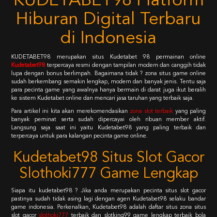
KUDETABET98 Platform
Hiburan Digital Terbaru
di Indonesia
KUDETABET98 merupakan situs Kudetabet 98 permainan online
Kudetabet98
terpercaya resmi dengan tampilan modern dan canggih tidak
lupa dengan bonus berlimpah. Bagaimana tidak ? zona situs game online
sudah berkembang semakin lengkap, modern dan banyak jenis. Tentu saja
para pecinta game yang awalnya hanya bermain di darat juga ikut beralih
ke sistem Kudetabet online dan mencari jasa taruhan yang terbaik saja.
Para artikel ini kita akan merekomendasikan
zona slot terbaik
yang paling
banyak peminat serta sudah dipercayai oleh ribuan member aktif.
Langsung saja saat ini yaitu Kudetabet98 yang paling terbaik dan
terpercaya untuk para kalangan pecinta game online.
Kudetabet98 Situs Slot Gacor
Slothoki777 Game Lengkap
Siapa itu kudetabet98 ? Jika anda merupakan pecinta situs slot gacor
pastinya sudah tidak asing lagi dengan agen Kudetabet98 selaku bandar
game indonesia. Perkenalkan, Kudetabet98 adalah daftar situs zona situs
slot gacor
slothoki777
terbaik dan slotking99 game lengkap terbaik bola