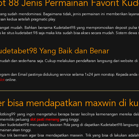
t 88 Jenis Permainan Favorit Ku
g sudah mendominasi. Bagaimana tidak, jenis permainan ini memberikan layanan
san kedua setelah pragmatic play.
uga sangat mudah. Bahkan bersama Kudetabet98 yang mempromosikan deposit puls
s ke situs kudetabet 98 saja maka kita sudah bisa akses secara mudah. Sistem dewa
udetabet98 Yang Baik dan Benar
 mudah dan sederhana saja. Cukup melakukan pendaftaran langsung dari website di k
Telegram dan Email pastinya didukung service selama 1x24 jam nonstop. Kepada anda
lot
online.
 bisa mendapatkan maxwin di k
n slotking99 yang ingin mengetahui berapa besar kecilnya kemenangan mereka d
 memiliki peluang
slot pasti menang
yang tinggi.
ber kudetabet98 merupakan bocoran Pola yang di dapatkan Kudetabet98 langsun
ainan akan tinggi.
ui trik bermain agar bisa mendapatkan maxwin. Trik yang bisa di lakukan adala