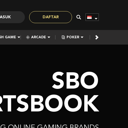
ASUK
DAFTAR
SH GAME
ARCADE
POKER
E-SPORTS
SBO
RTSBOOK