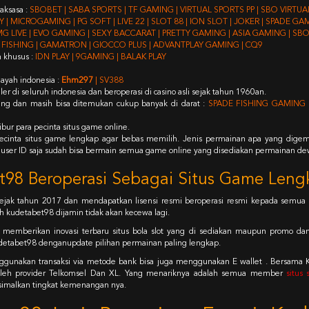
aksasa :
SBOBET | SABA SPORTS | TF GAMING | VIRTUAL SPORTS PP | SBO VIRTU
 | MICROGAMING | PG SOFT | LIVE 22 | SLOT 88 | ION SLOT | JOKER | SPADE G
MG LIVE | EVO GAMING | SEXY BACCARAT | PRETTY GAMING | ASIA GAMING | S
FISHING | GAMATRON | GIOCCO PLUS | ADVANTPLAY GAMING | CQ9
 khusus :
IDN PLAY | 9GAMING | BALAK PLAY
ayah indonesia :
Ehm297
| SV388
 di seluruh indonesia dan beroperasi di casino asli sejak tahun 1960an.
ng dan masih bisa ditemukan cukup banyak di darat :
SPADE FISHING GAMING 
bur para pecinta situs game online.
a pecinta situs game lengkap agar bebas memilih. Jenis permainan apa yang digema
 user ID saja sudah bisa bermain semua game online yang disediakan permainan dew
98 Beroperasi Sebagai Situs Game Leng
ejak tahun 2017 dan mendapatkan lisensi resmi beroperasi resmi kepada semua 
 kudetabet98 dijamin tidak akan kecewa lagi.
k memberikan inovasi terbaru situs bola slot yang di sediakan maupun promo da
detabet98 denganupdate pilihan permainan paling lengkap.
ggunakan transaksi via metode bank bisa juga menggunakan E wallet . Bersama
g oleh provider Telkomsel Dan XL. Yang menariknya adalah semua member
situs
simalkan tingkat kemenangan nya.