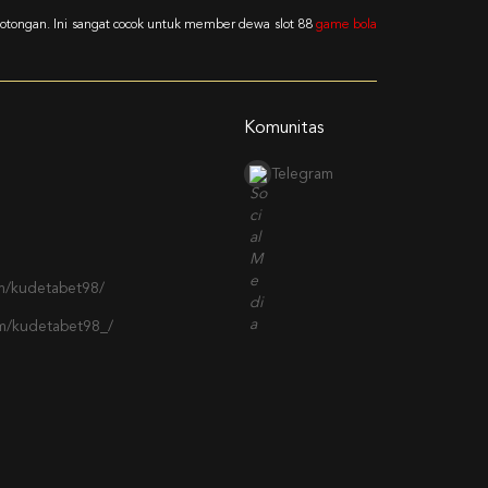
otongan. Ini sangat cocok untuk member dewa slot 88
game bola
Komunitas
Telegram
m/kudetabet98/
om/kudetabet98_/