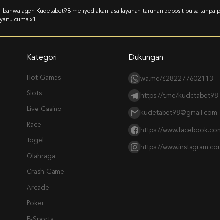
ui bahwa agen Kudetabet98 menyediakan jasa layanan taruhan deposit pulsa tanpa p
yaitu cuma x1.
Kategori
Dukungan
Hot Games
wa.me/6282277602113
Slots
https://t.me/kudetabet98
Live Casino
kudetabet98@gmail.com
Race
https://www.facebook.co
Togel
https://www.instagram.c
Olahraga
Crash Game
Arcade
Poker
E-Sports