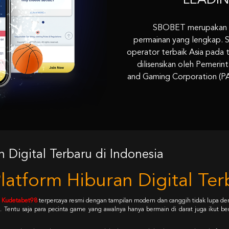
LEADI
SBOBET merupakan 1
permainan yang lengkap.
operator terbaik Asia pada 
dilisensikan oleh Pemerin
and Gaming Corporation (PA
Digital Terbaru di Indonesia
tform Hiburan Digital Terb
e
Kudetabet98
terpercaya resmi dengan tampilan modern dan canggih tidak lupa den
entu saja para pecinta game yang awalnya hanya bermain di darat juga ikut ber