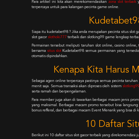
Para artikel ini kita akan merekomendasikan
zona slot terbaik
terpercaya untuk para kalangan pecinta game online.
Kudetabet98
Siapa itu kudetabet98 ? Jika anda merupakan pecinta situs slot 
slot gacor
slothoki777
terbaik dan slotking99 game lengkap terba
Permainan tersebut meliputi taruhan slot online, casino onlin
bersama
situs slot
Kudetabet98 semua permainan yang tersedia b
otomatis dipindahkan.
Kenapa Kita Harus M
Sebagai agen online terpercaya pastinya semua pecinta taruhan
menit saja. Semua transaksi akan diproses oleh sistem
slotking9
serta ramah dan berpengalaman.
Para member juga akan di tawarkan berbagai macam jenis prom
yang maksimal. Berbagai macam promo tersebut bisa langsung
bonus refferal, dan berbagai macam Event Menarik yang bisa di kl
10 Daftar Si
Berikut ini 10 daftar situs slot gacor terbaik yang direkomendasi 