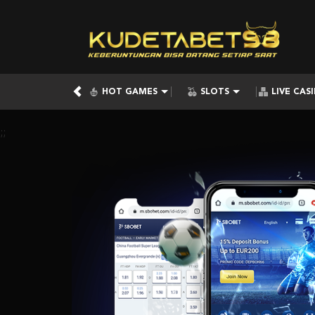
HOT GAMES
SLOTS
LIVE CAS
;;