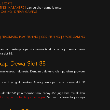
AL SPORTS
AMING | HABANERO |
dan puluhan game lainnya.
BO CASINO | DREAM GAMING
| PRAGMATIC PLAY FISHING | CQ9 FISHING | SPADE GAMING
ri dan pastinya agar kita semua tidak repot lagi memilih jenis
a slot 88.
kap Dewa Slot 88
masyarakat indonesia. Dengan didukung oleh puluhan provider
n event yang di berikan. Apalagi jenis permainan dewa slot 88
 Kudetabet98 para member mix parlay 365 juga bisa melakukan
 slot deposit pulsa tanpa potongan
.
Semua ini tersedia pastinya