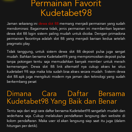
Permainan Favorit
Kudetabet98
Jaman sekarang ini
dewa slot 88
memang menjadi permainan yang sudah
mendominasi. Bagaimana tidak, jenis permainan ini memberikan layanan
dewa slot 88 login sistem paling mudah untuk dicoba. Dengan primadona
permainan favoritnya adalah slot 88 yang menjadi barisan kedua setelah
pragmatic play.
Tidak tanggung, untuk sistem dewa slot 88 deposit pulsa juga sangat
mudah. Bahkan bersama Kudetabet98 yang mempromosikan deposit pulsa
tanpa potongan tentu saja memudahkan banyak member untuk meraih
kemenangan. Dewa slot 88 link alternatif nya cukup akses ke situs
kudetabet 98 saja maka kita sudah bisa akses secara mudah. Sistem dewa
slot 88 apk juga mengikuti modern nya jaman dan teknologi yang sudah
berkembang pesat
Dimana Cara Daftar Bersama
Kudetabet98 Yang Baik dan Benar
Tentu saja dari segi cara daftar bersama Kudetabet98 sangatlah mudah dan
sederhana saja. Cukup melakukan pendaftaran langsung dari website di
kolom pendaftaran. Maka user id akan langsung siap saat itu juga (dalam
hitungan per detik).