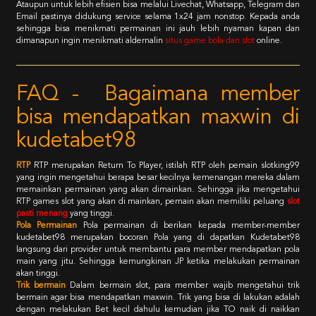
Ataupun untuk lebih efisien bisa melalui Livechat, Whatsapp, Telegram dan
Email pastinya didukung service selama 1x24 jam nonstop. Kepada anda
sehingga bisa menikmati permainan ini jauh lebih nyaman kapan dan
dimanapun ingin menikmati aldernalin
situs game bola dan slot
online.
FAQ - Bagaimana member
bisa mendapatkan maxwin di
kudetabet98
RTP
RTP merupakan Return To Player, istilah RTP oleh pemain slotking99
yang ingin mengetahui berapa besar kecilnya kemenangan mereka dalam
memainkan permainan yang akan dimainkan. Sehingga jika mengetahui
RTP games slot yang akan di mainkan, pemain akan memiliki peluang
slot
pasti menang
yang tinggi.
Pola Permainan
Pola permainan di berikan kepada member-member
kudetabet98 merupakan bocoran Pola yang di dapatkan Kudetabet98
langsung dari provider untuk membantu para member mendapatkan pola
main yang jitu. Sehingga kemungkinan JP ketika melakukan permainan
akan tinggi.
Trik bermain
Dalam bermain slot, para member wajib mengetahui trik
bermain agar bisa mendapatkan maxwin. Trik yang bisa di lakukan adalah
dengan melakukan Bet kecil dahulu kemudian jika TO naik di naikkan