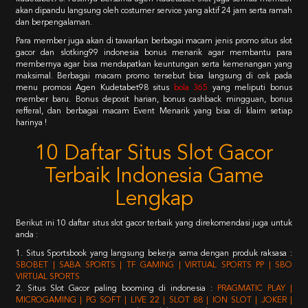
akan dipandu langsung oleh costumer service yang aktif 24 jam serta ramah
dan berpengalaman.
Para member juga akan di tawarkan berbagai macam jenis promo situs slot
gacor dan slotking99 indonesia bonus menarik agar membantu para
membernya agar bisa mendapatkan keuntungan serta kemenangan yang
maksimal. Berbagai macam promo tersebut bisa langsung di cek pada
menu promosi Agen Kudetabet98 situs
bola 365
yang meliputi bonus
member baru. Bonus deposit harian, bonus cashback mingguan, bonus
refferal, dan berbagai macam Event Menarik yang bisa di klaim setiap
harinya !
10 Daftar Situs Slot Gacor
Terbaik Indonesia Game
Lengkap
Berikut ini 10 daftar situs slot gacor terbaik yang direkomendasi juga untuk
anda :
1. Situs Sportsbook yang langsung bekerja sama dengan produk raksasa :
SBOBET | SABA SPORTS | TF GAMING | VIRTUAL SPORTS PP | SBO
VIRTUAL SPORTS
2. Situs Slot Gacor paling booming di indonesia :
PRAGMATIC PLAY |
MICROGAMING | PG SOFT | LIVE 22 | SLOT 88 | ION SLOT | JOKER |