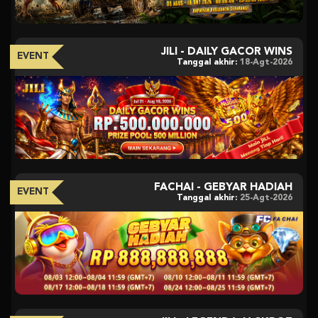
JILI - DAILY GACOR WINS
EVENT
Tanggal akhir:
18-Agt-2026
FACHAI - GEBYAR HADIAH
EVENT
Tanggal akhir:
25-Agt-2026