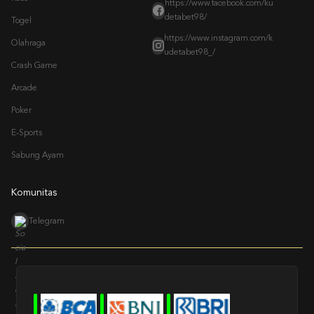
https://www.facebook.com/ku
detabet98/
Togel
https://www.instagram.com/k
Olahraga
udetabet98_/
Crash Game
Arcade
Poker
E-Sports
Sabung Ayam
Komunitas
Telegram