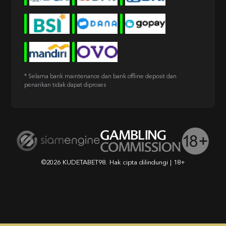
* Selama bank maintenance dan bank offline deposit dan
penarikan tidak dapat diproses
©2026 KUDETABET98. Hak cipta dilindungi | 18+